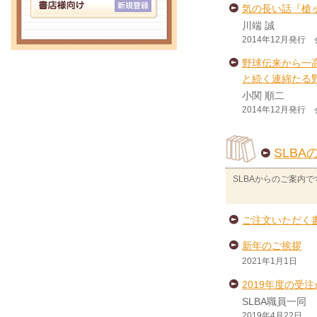
気の長い話『槍
川端 誠
2014年12月発行
野球伝来から一
と続く連綿たる
小関 順二
2014年12月発行
SLBA
SLBAからのご案内で
ご注文いただく
新年のご挨拶
2021年1月1日
2019年度の受
SLBA職員一同
2019年4月22日