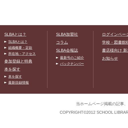
SLBAとは？
SLBA加盟社
ログインペー
SLBAとは？
コラム
学校・図書館
組織概要・定款
SLBA会報誌
書店様向け 新
所在地・アクセス
最新号のご紹介
お知らせ
参加登録と特典
バックナンバー
本を探す
本を探す
最新目録情報
当ホームページ掲載の記事、
COPYRIGHT©2012 SCHOOL LIBRAR