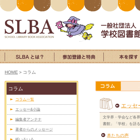
HOME
>
コラム
コラム
コラム一覧
エッセ
エッセー&小論
文学界・学会など各
編集者アンテナ
書館」「学校」を語
著者からのメッセージ
本たちの声
紙いろいろ