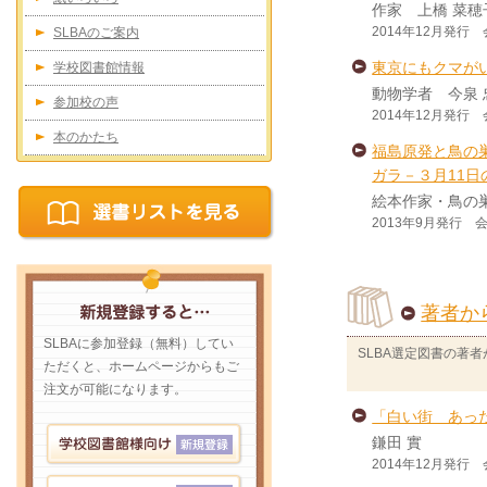
作家 上橋 菜穂
2014年12月発行
SLBAのご案内
東京にもクマが
学校図書館情報
動物学者 今泉 
参加校の声
2014年12月発行
本のかたち
福島原発と鳥の
ガラ－３月11
絵本作家・鳥の
2013年9月発行 
著者か
SLBAに参加登録（無料）してい
SLBA選定図書の著
ただくと、ホームページからもご
注文が可能になります。
「白い街 あっ
鎌田 實
2014年12月発行