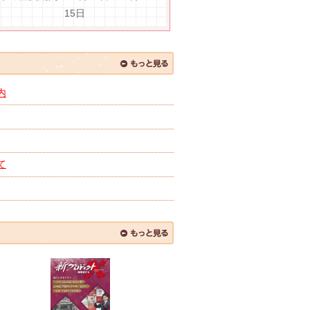
15日
内
て