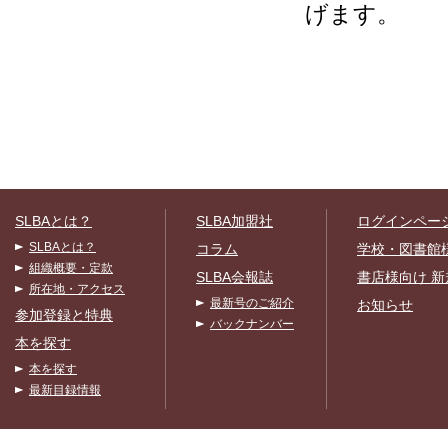
げます。
SLBAとは？
SLBA加盟社
ログインペー
SLBAとは？
コラム
学校・図書館
組織概要・定款
SLBA会報誌
書店様向け 新
所在地・アクセス
最新号のご紹介
お知らせ
参加登録と特典
バックナンバー
本を探す
本を探す
最新目録情報