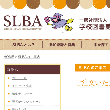
HOME
>
SLBAのご案内
コラム
コラム一覧
ご注文いた
エッセー&小論
編集者アンテナ
著者からのメッセージ
紙いろいろ