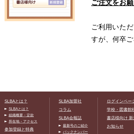
ご注文をお願
ご利用いただ
すが、何卒ご
SLBAとは？
SLBA加盟社
ログインペー
SLBAとは？
コラム
学校・図書館
組織概要・定款
SLBA会報誌
書店様向け 新
所在地・アクセス
最新号のご紹介
お知らせ
参加登録と特典
バックナンバー