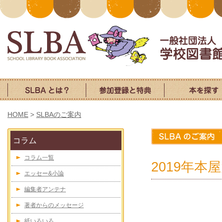
HOME
>
SLBAのご案内
コラム
コラム一覧
2019年
エッセー&小論
編集者アンテナ
著者からのメッセージ
紙いろいろ