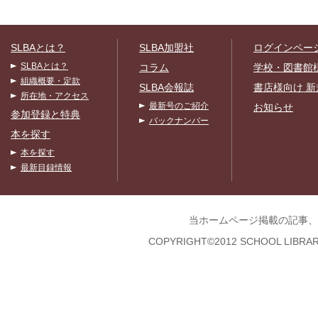
SLBAとは？
SLBA加盟社
ログインペー
SLBAとは？
コラム
学校・図書館
組織概要・定款
SLBA会報誌
書店様向け 新
所在地・アクセス
最新号のご紹介
お知らせ
参加登録と特典
バックナンバー
本を探す
本を探す
最新目録情報
当ホームページ掲載の記事、
COPYRIGHT©2012 SCHOOL LIBRAR